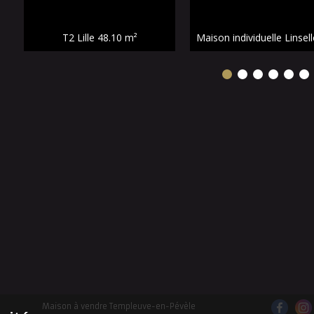
T2 Lille
48.10 m²
Maison à vendre Templeuve-en-Pévèle