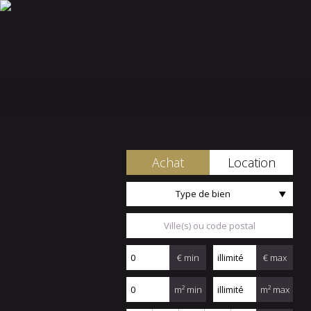
Achat
Location
Type de bien
€ min
€ max
m² min
m² max