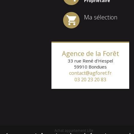
Propriétaire
Ma sélection
1
2
3
4
5
6
Agence de la Forêt
33 rue René d'Hespel
59910
Bondues
contact@agforet.fr
03 20 23 20 83
Achat appartement Lille