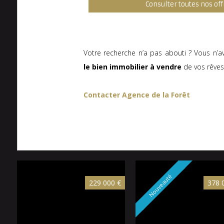
Consulter toutes nos off
Votre recherche n’a pas abouti ? Vous n’a
le bien immobilier à vendre
de vos rêve
Contacter Agence de la Forêt
Nouveauté
229 000 €
378 