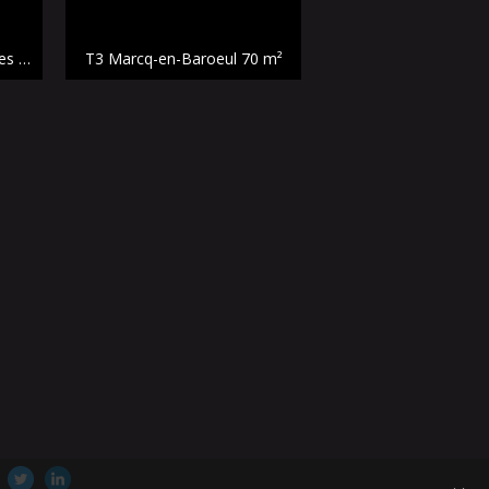
Maison individuelle Linselles
100 m²
T3 Marcq-en-Baroeul
70 m²
Appartement Bondu