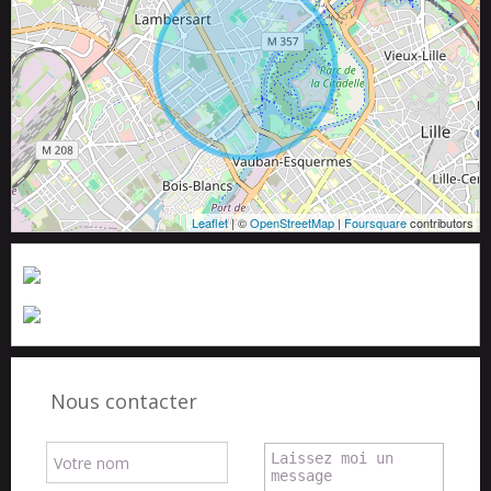
Leaflet
| ©
OpenStreetMap
|
Foursquare
contributors
Nous contacter