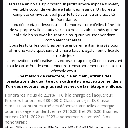
terrasse en bois surplombant un jardin arboré exposé sud-est,
véritable cocon de verdure à l'abri des regards. Un bureau
complète ce niveau, idéal pour le télétravail ou une activité
indépendante.
Le deuxième étage dessert trois chambres. L'une d'elles bénéficie
de sa propre salle d'eau avec douche et lavabo, tandis qu'une
salle de bains avec baignoire ainsi qu'un WC indépendant
complètent cet étage.
Sous les toits, les combles ont été entièrement aménagés pour
offrir une vaste quatrième chambre faisant également office de
salle de jeux.
La rénovation a été réalisée avec beaucoup de goût en conservant
tout le caractère de cette demeure. L'environnement constitue un
véritable atout.
Une maison de caractère, clé en main, offrant des
prestations de qualité et un cadre de vie exceptionnel dans
l'un des secteurs les plus recherchés de la métropole lilloise.
Honoraires inclus de 2.21% TTC à la charge de l'acquéreur.
Prix hors honoraires 680 000 €. Classe énergie D, Classe
climat D Montant estimé des dépenses annuelles d'énergie
pour un usage standard : entre 2120.00 € et 2930.00 € sur les
années 2021, 2022 et 2023 (abonnements compris). Nos
honoraires :
https://files.netty.immo/file/marcq/4548/6n815/honoraires_gro