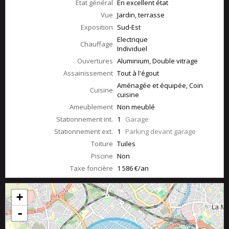
État général
En excellent état
Vue
Jardin, terrasse
Exposition
Sud-Est
Electrique
Chauffage
Individuel
Ouvertures
Aluminium, Double vitrage
Assainissement
Tout à l'égout
Aménagée et équipée, Coin
Cuisine
cuisine
Ameublement
Non meublé
Stationnement int.
1
Garage
Stationnement ext.
1
Parking devant garage
Toiture
Tuiles
Piscine
Non
Taxe foncière
1 586 €/an
+
-