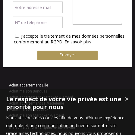
J'accepte le traitement de mes données personnelles
conformément au RGPD.
En savoir plus
Achat appartement Lille
Achat maison Bondues
Le respect de votre vie privée est une
Achat appartement Marcq-en-Baroeul
✕
Achat appartement La Madeleine
priorité pour nous
Achat maison Mouvaux
Achat maison Marcq-en-Baroeul
Nous utilisons des cookies afin de vous offrir une expérience
optimale et une communication pertinente sur notre site.
Maison à vendre Templeuve-en-Pévèle
Grace à ces technologies, nous pouvons vous proposer du
Appartement à vendre Lille