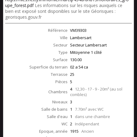
upe_forest.pdf
Les informations sur les risques auxquels ce
bien est exposé sont disponibles sur le site Géorisques :
georisques.gouv.fr
Référence
VM39303
Ville
Lambersart
Secteur
Secteur Lambersart
Type
Mitoyenne 1 côté
Surface
130.00
Superficie du terrain
02 a 54 ca
Terrasse
25
Pièces
5
4
12,30 - 17 - 9 - 20m² (au sol
Chambres
combles)
Niveaux
3
Salle de bains
1
7.70m² avec WC
Salle d'eau
1
dans une chambre
WC
2
Indépendant
Epoque, année
1915
Ancien