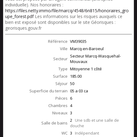
individuelle). Nos honoraires :
https://files.netty.immo/file/marcq/4548/6n815/honoraires_gro
upe_forest.pdf
Les informations sur les risques auxquels ce
bien est exposé sont disponibles sur le site Géorisques :
georisques.gouv.fr
Référence
VM39035
Ville
Marcq-en-Baroeul
Secteur Marcq-Wasquehal-
Secteur
Mouvaux
Type
Mitoyenne 1 côté
Surface
185.00
Séjour
50
Superficie du terrain
05 a 03 ca
Pièces
6
Chambres
4
Niveaux
3
2
Une sdb et une salle de
Salle de bains
douche
WC
3
Indépendant