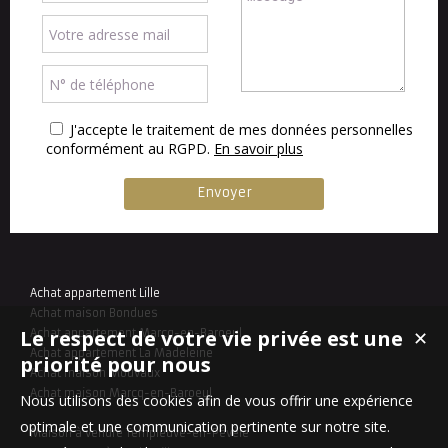
J'accepte le traitement de mes données personnelles
conformément au RGPD.
En savoir plus
Achat appartement Lille
Achat maison Bondues
Le respect de votre vie privée est une
Achat appartement Marcq-en-Baroeul
✕
Achat appartement La Madeleine
priorité pour nous
Achat maison Mouvaux
Achat maison Marcq-en-Baroeul
Nous utilisons des cookies afin de vous offrir une expérience
optimale et une communication pertinente sur notre site.
Maison à vendre Templeuve-en-Pévèle