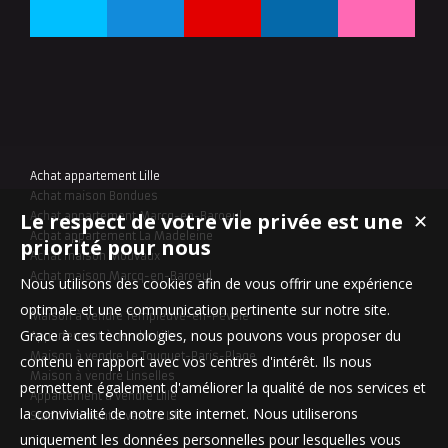
Achat appartement Lille
Achat maison Bondues
Le respect de votre vie privée est une
✕
Achat appartement Marcq-en-Baroeul
Achat appartement La Madeleine
priorité pour nous
Achat maison Mouvaux
Achat maison Marcq-en-Baroeul
Nous utilisons des cookies afin de vous offrir une expérience
optimale et une communication pertinente sur notre site.
Maison à vendre Templeuve-en-Pévèle
Grace à ces technologies, nous pouvons vous proposer du
Appartement à vendre Lille
Maison à vendre Le Touquet-Paris-Plage
contenu en rapport avec vos centres d'intérêt. Ils nous
Maison à vendre Linselles
permettent également d'améliorer la qualité de nos services et
Appartement à vendre Lille
la convivialité de notre site internet. Nous utiliserons
Stationnement à vendre Lille
uniquement les données personnelles pour lesquelles vous