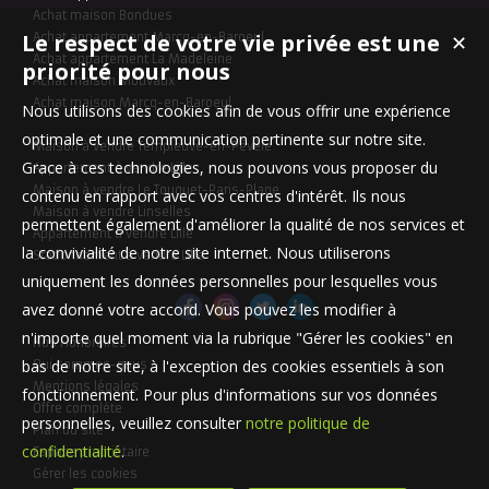
Achat maison Bondues
Le respect de votre vie privée est une
Achat appartement Marcq-en-Baroeul
✕
Achat appartement La Madeleine
priorité pour nous
Achat maison Mouvaux
Achat maison Marcq-en-Baroeul
Nous utilisons des cookies afin de vous offrir une expérience
optimale et une communication pertinente sur notre site.
Maison à vendre Templeuve-en-Pévèle
Grace à ces technologies, nous pouvons vous proposer du
Appartement à vendre Lille
Maison à vendre Le Touquet-Paris-Plage
contenu en rapport avec vos centres d'intérêt. Ils nous
Maison à vendre Linselles
permettent également d'améliorer la qualité de nos services et
Appartement à vendre Lille
la convivialité de notre site internet. Nous utiliserons
Stationnement à vendre Lille
uniquement les données personnelles pour lesquelles vous
avez donné votre accord. Vous pouvez les modifier à
n'importe quel moment via la rubrique "Gérer les cookies" en
Nos Honoraires
bas de notre site, à l'exception des cookies essentiels à son
Qui sommes-nous
Mentions légales
fonctionnement. Pour plus d'informations sur vos données
Offre complète
personnelles, veuillez consulter
notre politique de
Plan du site
confidentialité
.
Espace propriétaire
Gérer les cookies