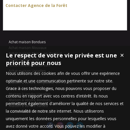
Contacter Agence de la Forêt
Achat maison Bondues
Achat maison Mouvaux
Le respect de votre vie privée est une
Achat maison Marcq-en-Baroeul
✕
Achat maison Croix
priorité pour nous
Achat maison Lambersart
Achat maison Linselles
Nous utilisons des cookies afin de vous offrir une expérience
optimale et une communication pertinente sur notre site.
Maison à vendre Templeuve-en-Pévèle
Grace à ces technologies, nous pouvons vous proposer du
Maison à vendre Le Touquet-Paris-Plage
Maison à vendre Linselles
contenu en rapport avec vos centres d'intérêt. Ils nous
Maison à vendre Bondues
permettent également d'améliorer la qualité de nos services et
Maison à vendre Santes
la convivialité de notre site internet. Nous utiliserons
Maison à vendre Mouvaux
uniquement les données personnelles pour lesquelles vous
avez donné votre accord. Vous pouvez les modifier à