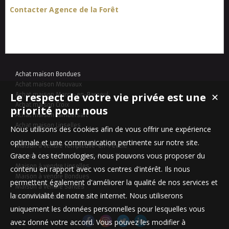
Contacter Agence de la Forêt
Achat maison Bondues
Achat maison Mouvaux
Le respect de votre vie privée est une
Achat maison Marcq-en-Baroeul
✕
Achat maison Croix
priorité pour nous
Achat maison Lambersart
Achat maison Linselles
Nous utilisons des cookies afin de vous offrir une expérience
optimale et une communication pertinente sur notre site.
Maison à vendre Templeuve-en-Pévèle
Grace à ces technologies, nous pouvons vous proposer du
Maison à vendre Le Touquet-Paris-Plage
Maison à vendre Linselles
contenu en rapport avec vos centres d'intérêt. Ils nous
Maison à vendre Bondues
permettent également d'améliorer la qualité de nos services et
Maison à vendre Santes
la convivialité de notre site internet. Nous utiliserons
Maison à vendre Mouvaux
uniquement les données personnelles pour lesquelles vous
avez donné votre accord. Vous pouvez les modifier à