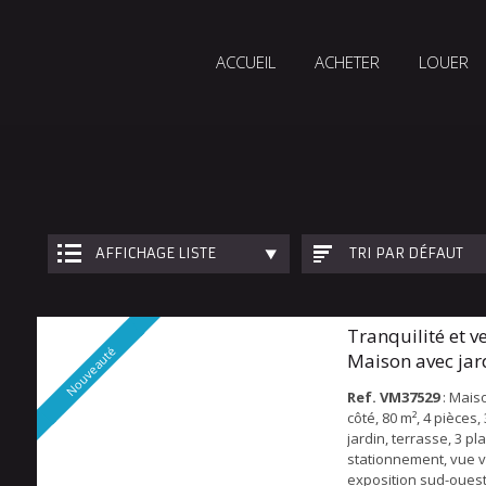
ACCUEIL
ACHETER
LOUER
AFFICHAGE LISTE
TRI PAR DÉFAUT
Tranquilité et v
Nouveauté
Maison avec jar
lotis...
Ref. VM37529
: Mais
côté, 80 m², 4 pièces
jardin, terrasse, 3 pl
stationnement, vue 
exposition sud-ouest