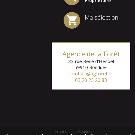
Propriétaire
Ma sélection
Agence de la Forêt
33 rue René d'Hespel
59910
Bondues
contact@agforet.fr
03 20 23 20 83
Achat maison Bondues