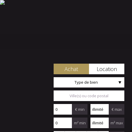
Achat
Location
Type de bien
€ min
€ max
m² min
m² max