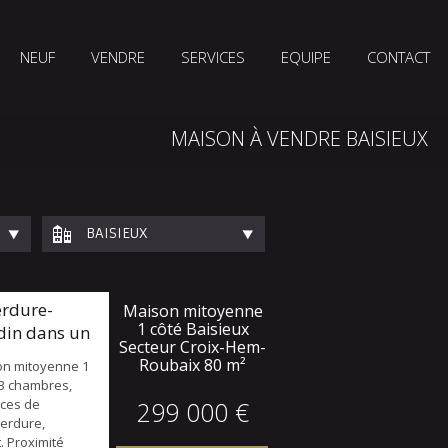
NEUF
VENDRE
SERVICES
EQUIPE
CONTACT
MAISON À VENDRE BAISIEUX
BAISIEUX
erdure-
Maison mitoyenne
1 côté Baisieux
din dans un
Secteur Croix-Hem-
Roubaix
80 m²
on mitoyenne 1
, 3 chambres,
aces de
299 000 €
verdure,
. Proximité