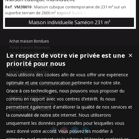
Ref. VM38010
: Maison cubique contemporaine de 231 m² sur un
superbe terrain de 2600 m² exposé Sud/Est. Située dans un
environnement paisible, cette maison spacieuse et ultra lumineuse
Maison individuelle Saméon
231 m²
vous séduira par ses volumes généreux et sa configuration idéale
pour une vie de famille. Au rez-de-chaussée, vous trouverez une
magnifique pièce de vie de 61 m² baignée de lumière naturelle,
Achat maison Bondues
idéale pour vos moment...
Achat maison Mouvaux
Le respect de votre vie privée est une
Achat maison Marcq-en-Baroeul
✕
Achat maison Croix
priorité pour nous
Achat maison Lambersart
Achat maison Linselles
Nous utilisons des cookies afin de vous offrir une expérience
optimale et une communication pertinente sur notre site.
Maison à vendre Templeuve-en-Pévèle
Grace à ces technologies, nous pouvons vous proposer du
Maison à vendre Le Touquet-Paris-Plage
Maison à vendre Linselles
contenu en rapport avec vos centres d'intérêt. Ils nous
Maison à vendre Bondues
permettent également d'améliorer la qualité de nos services et
Maison à vendre Santes
la convivialité de notre site internet. Nous utiliserons
Maison à vendre Mouvaux
uniquement les données personnelles pour lesquelles vous
avez donné votre accord. Vous pouvez les modifier à