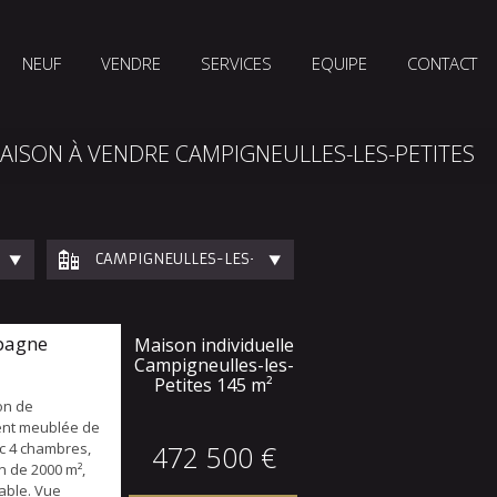
NEUF
VENDRE
SERVICES
EQUIPE
CONTACT
AISON À VENDRE CAMPIGNEULLES-LES-PETITES
CAMPIGNEULLES-LES-PETITES
pagne
Maison individuelle
Campigneulles-les-
Petites
145 m²
on de
nt meublée de
ec 4 chambres,
472 500 €
in de 2000 m²,
nable. Vue