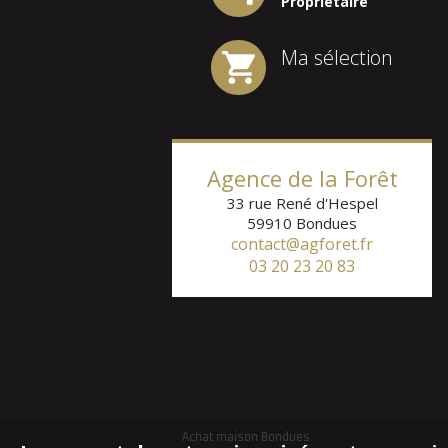
Propriétaire
Ma sélection
Agence de la Forêt
33 rue René d'Hespel
59910
Bondues
contact@agforet.fr
03 20 23 20 83
Achat maison Bondues