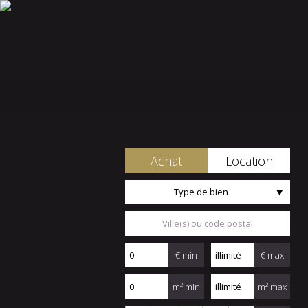
Achat
Location
Type de bien
€ min
€ max
m² min
m² max