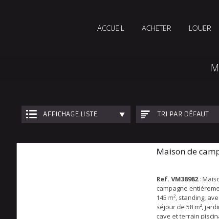
ACCUEIL
ACHETER
LOUER
M
AFFICHAGE LISTE
TRI PAR DÉFAUT
Maison de cam
Ref. VM38982
: Mais
campagne entièreme
145 m², standing, av
séjour de 58 m², jard
cave et terrain pisci