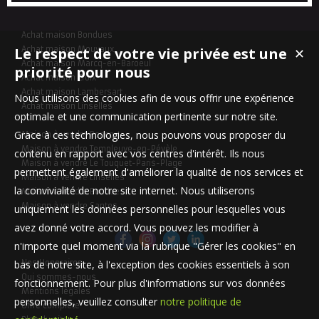
salle de bains. A l'étage : trois chambres avec possibilité de faire
une salle de bai...
Achat maison Bondues
Le respect de votre vie privée est une
Achat maison Mouvaux
✕
Achat maison Marcq-en-Baroeul
priorité pour nous
Achat maison Croix
Achat maison Lambersart
Nous utilisons des cookies afin de vous offrir une expérience
Achat maison Linselles
optimale et une communication pertinente sur notre site.
Grace à ces technologies, nous pouvons vous proposer du
Maison à vendre Roncq
Maison à vendre Templeuve-en-Pévèle
contenu en rapport avec vos centres d'intérêt. Ils nous
Maison à vendre Le Touquet-Paris-Plage
permettent également d'améliorer la qualité de nos services et
Maison à vendre Linselles
la convivialité de notre site internet. Nous utiliserons
Maison à vendre Bondues
Maison à vendre Santes
uniquement les données personnelles pour lesquelles vous
avez donné votre accord. Vous pouvez les modifier à
n'importe quel moment via la rubrique "Gérer les cookies" en
bas de notre site, à l'exception des cookies essentiels à son
Nos Honoraires
Qui sommes-nous
fonctionnement. Pour plus d'informations sur vos données
Mentions légales
personnelles, veuillez consulter
notre politique de
Offre complète