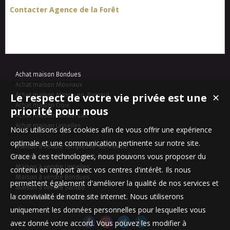
Contacter Agence de la Forêt
Achat maison Bondues
Achat maison Mouvaux
Le respect de votre vie privée est une
Achat maison Marcq-en-Baroeul
✕
Achat maison Croix
priorité pour nous
Achat maison Lambersart
Achat maison Linselles
Nous utilisons des cookies afin de vous offrir une expérience
optimale et une communication pertinente sur notre site.
Maison à vendre Templeuve-en-Pévèle
Grace à ces technologies, nous pouvons vous proposer du
Maison à vendre Le Touquet-Paris-Plage
Maison à vendre Linselles
contenu en rapport avec vos centres d'intérêt. Ils nous
Maison à vendre Bondues
permettent également d'améliorer la qualité de nos services et
Maison à vendre Santes
la convivialité de notre site internet. Nous utiliserons
Maison à vendre Mouvaux
uniquement les données personnelles pour lesquelles vous
avez donné votre accord. Vous pouvez les modifier à