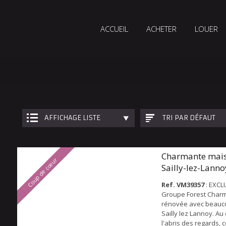
ACCUEIL
ACHETER
LOUER
AFFICHAGE LISTE
TRI PAR DÉFAUT
Charmante mais
Coup de cœur
Sailly-lez-Lanno
Ref. VM39357
: EXCL
Groupe Forest Char
rénovée avec beauco
Sailly lez Lannoy. Au
l'abris des regards, c