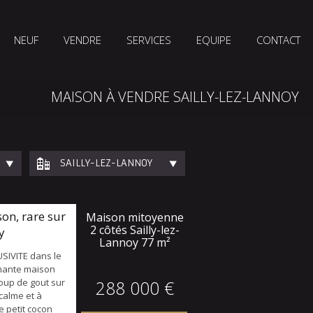
NEUF
VENDRE
SERVICES
EQUIPE
CONTACT
MAISON À VENDRE SAILLY-LEZ-LANNOY
SAILLY-LEZ-LANNOY
on, rare sur
Maison mitoyenne
2 côtés Sailly-lez-
y
Lannoy
77 m²
USIVITE dans le
mante maison
up de gout sur
288 000 €
 calme et à
e petit cocon