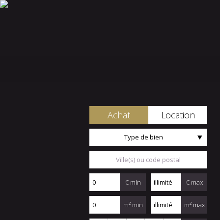
Achat
Location
Type de bien
€ min
€ max
m² min
m² max