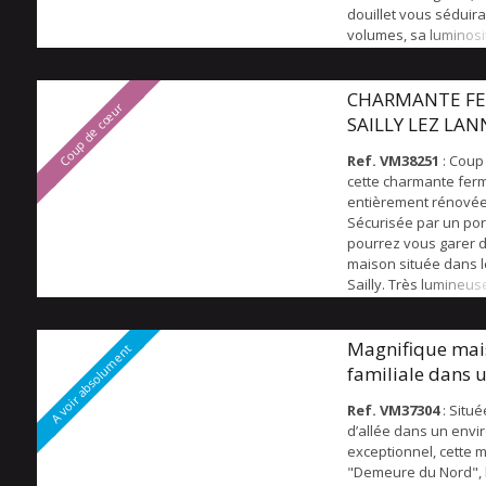
douillet vous séduir
volumes, sa luminosi
distribution. Au rez-
vous trouverez une p
ouverte sur la cuisin
CHARMANTE F
Coup de cœur
sur le jardin avec be
SAILLY LEZ LA
bois, un bureau ou 
supplémentair...
Ref. VM38251
: Coup
cette charmante fer
entièrement rénovée
Sécurisée par un por
pourrez vous garer d
maison située dans l
Sailly. Très lumineus
fonctionnelle, vous s
coup sur par ses vol
distribution et sa cla
Magnifique mai
A voir absolument
séjour salle à mange
familiale dans 
cheminée feu de boi
environnement pr
parentale d'un coté d
Ref. VM37304
: Situ
grande...
d’allée dans un env
exceptionnel, cette 
"Demeure du Nord", 