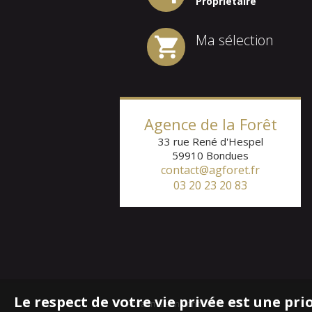
Propriétaire
Ma sélection
Agence de la Forêt
33 rue René d'Hespel
59910
Bondues
contact@agforet.fr
03 20 23 20 83
Le respect de votre vie privée est une pri
Achat maison Bondues