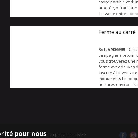
cadre paisible et d’u
arborée, offrant une b
La vaste entrée don
grand salon- séjour d
lumineux et agréable
cheminée qui apporte
Ferme au carré
convivialité. La cuisi
fonctionnelle, compl
parfaitement l’espa...
Ref. VM36999
: Dans 
campagne à proximité
vous trouverez une 
ferme avec douves 
inscrite à l'inventair
monuments historiqu
hectares environ . S
habitable actuelle es
200 m2 sans compter 
avec potentiel.. Elle 
autour d'une cour ca
dont l accés se fait 
surmonté d'un pigeon
orité pour nous
Maison à vendre Templeuve-en-Pévèle