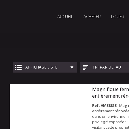
ACCUEIL
ACHETER
LOUER
AFFICHAGE LISTE
TRI PAR DÉFAUT
Magnifique fer
entièrement rén
goût
Ref. VM38813
: Magn
entièrement rénovée
dans un environne
privilégié exposée 
visitant cette proprié