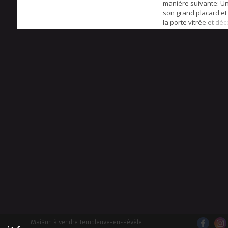
manière suivante: U
son grand placard et
la porte vitrée et dé
grande pièce de vie
donnant sur une bell
moderne et son mign
idéalement exposé (
45 m² La cuisine mode
Maison à vendre Templeuve-en-Pévèle