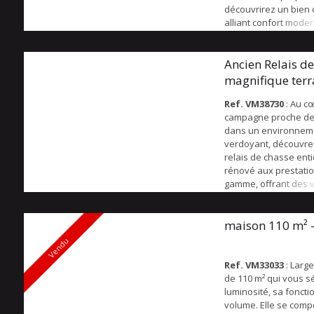
découvrirez un bien 
alliant confort moder
authenticité des maté
de-chaussée : - Gra
vestiaire - Hall trave
Ancien Relais de
avec WC - Cuisine ré
magnifique terr
30 m2 - Séjour de + d
lumineu...
Ref. VM38730
: Au c
campagne proche de
dans un environnemen
verdoyant, découvre
relais de chasse ent
rénové aux prestati
gamme, offrant des 
exceptionnels et un
imprenable sur la na
l’entrée, le rez-de-c
maison 110 m² 
de superbes espaces
Vendu
une cuisine équipée
ouverte, une élégante
Ref. VM33033
: Larg
de 110 m² qui vous s
luminosité, sa foncti
volume. Elle se comp