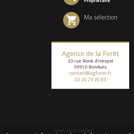
Propriétaire
Ma sélection
Agence de la Forêt
33 rue René d'Hespel
59910
Bondues
contact@agforet.fr
03 20 23 20 83
Achat maison Bondues