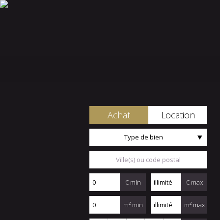
Achat
Location
Type de bien
€ min
€ max
m² min
m² max