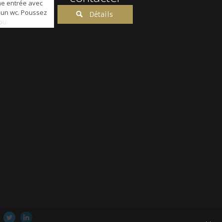
ne entrée avec
 un wc. Poussez
Détails
couvrez cette
 avec cheminée,
e terrasse
on jardin/cours
Sud/Ouest) de
rne, réc...