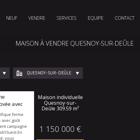
NEUF
VENDRE
SERVICES
EQUIPE
CONTACT
MAISON À VENDRE QUESNOY-SUR-DEÛLE
QUESNOY-SUR-DEÛLE
me
Maison individuelle
Quesnoy-sur-
ovée avec
Deûle
309.59 m²
ifique ferme
 avec goût
ment campagne
1 150 000 €
Sud/Ouest En
té, vous