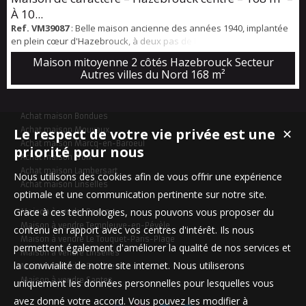
À 10...
Ref. VM39087
: Belle maison ancienne des années 1940, implantée
en plein cœur d'Hazebrouck, à deux pas de la gare, des commerces
et des établissements scolaires. Avec ses 168 m² habitables
Maison mitoyenne 2 côtés Hazebrouck Secteur
répartis sur trois niveaux, ce bien d'exception a conservé sa façade
Autres villes du Nord
168 m²
d'époque et toute l'authenticité de son architecture d'origine. La
distribution intérieure offre un vaste salon-séjour de 42 m² baigné
de lumière, ...
Achat maison Bondues
Le respect de votre vie privée est une
Achat maison Mouvaux
✕
Achat maison Marcq-en-Baroeul
priorité pour nous
Achat maison Croix
Achat maison Lambersart
Nous utilisons des cookies afin de vous offrir une expérience
Achat maison Linselles
optimale et une communication pertinente sur notre site.
Grace à ces technologies, nous pouvons vous proposer du
Maison à vendre Roncq
Maison à vendre Templeuve-en-Pévèle
contenu en rapport avec vos centres d'intérêt. Ils nous
Maison à vendre Le Touquet-Paris-Plage
permettent également d'améliorer la qualité de nos services et
Maison à vendre Linselles
la convivialité de notre site internet. Nous utiliserons
Maison à vendre Bondues
Maison à vendre Santes
uniquement les données personnelles pour lesquelles vous
avez donné votre accord. Vous pouvez les modifier à