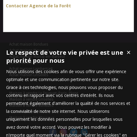
Contacter Agence de la Forêt
Achat maison Bondues
Le respect de votre vie privée est une
Achat maison Mouvaux
✕
Achat maison Marcq-en-Baroeul
priorité pour nous
Achat maison Croix
Achat maison Lambersart
Nous utilisons des cookies afin de vous offrir une expérience
Achat maison Linselles
optimale et une communication pertinente sur notre site.
Grace à ces technologies, nous pouvons vous proposer du
Maison à vendre Templeuve-en-Pévèle
Maison à vendre Le Touquet-Paris-Plage
contenu en rapport avec vos centres d'intérêt. Ils nous
Maison à vendre Linselles
permettent également d'améliorer la qualité de nos services et
Maison à vendre Bondues
la convivialité de notre site internet. Nous utiliserons
Maison à vendre Santes
Maison à vendre Mouvaux
uniquement les données personnelles pour lesquelles vous
avez donné votre accord. Vous pouvez les modifier à
n'importe quel moment via la rubrique "Gérer les cookies" en