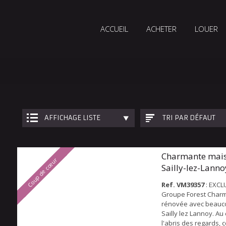
ACCUEIL
ACHETER
LOUER
AFFICHAGE LISTE
TRI PAR DÉFAUT
Charmante mais
Coup de cœur
Sailly-lez-Lanno
Ref. VM39357
: EXCL
Groupe Forest Char
rénovée avec beauco
Sailly lez Lannoy. Au
l'abris des regards, c