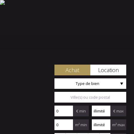
Achat
Location
Type de bien
€ min
€ max
m² min
m² max