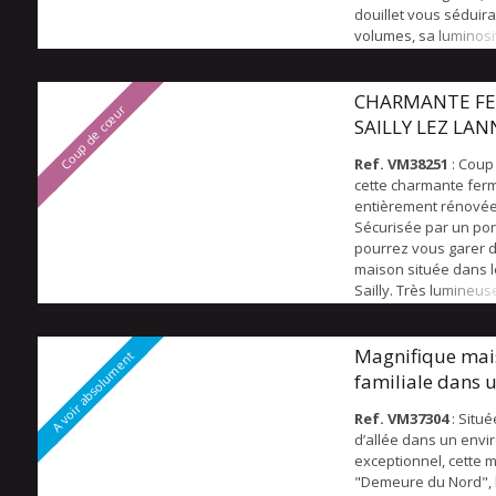
douillet vous séduir
volumes, sa luminosi
distribution. Au rez-
vous trouverez une p
ouverte sur la cuisin
CHARMANTE F
Coup de cœur
sur le jardin avec be
SAILLY LEZ LA
bois, un bureau ou 
supplémentair...
Ref. VM38251
: Coup
cette charmante fer
entièrement rénovée
Sécurisée par un por
pourrez vous garer d
maison située dans l
Sailly. Très lumineus
fonctionnelle, vous s
coup sur par ses vol
distribution et sa cla
Magnifique mai
A voir absolument
séjour salle à mange
familiale dans 
cheminée feu de boi
environnement pr
parentale d'un coté d
Ref. VM37304
: Situ
grande...
d’allée dans un env
exceptionnel, cette 
"Demeure du Nord", 