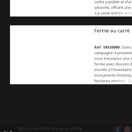
cadre paisible et d’u
arborée, offrant une b
La vaste entrée don
grand salon- séjour d
lumineux et agréable
cheminée qui apporte
Ferme au carré
convivialité. La cuisi
fonctionnelle, compl
parfaitement l’espa...
Ref. VM36999
: Dans 
campagne à proximité
vous trouverez une 
ferme avec douves 
inscrite à l'inventair
monuments historiqu
hectares environ . S
habitable actuelle es
200 m2 sans compter 
avec potentiel.. Elle 
autour d'une cour ca
dont l accés se fait 
surmonté d'un pigeon
Maison à vendre Templeuve-en-Pévèle