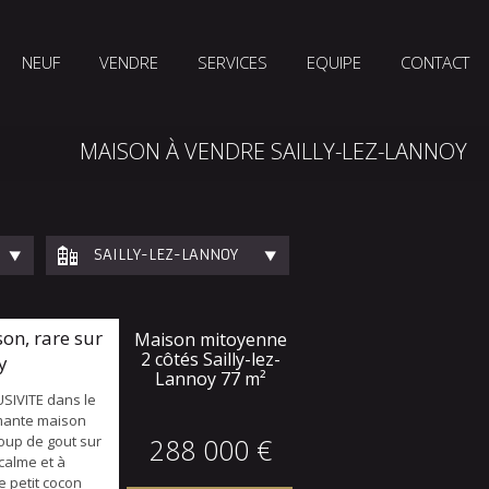
NEUF
VENDRE
SERVICES
EQUIPE
CONTACT
MAISON À VENDRE SAILLY-LEZ-LANNOY
SAILLY-LEZ-LANNOY
on, rare sur
Maison mitoyenne
2 côtés Sailly-lez-
y
Lannoy
77 m²
USIVITE dans le
mante maison
up de gout sur
288 000 €
 calme et à
e petit cocon