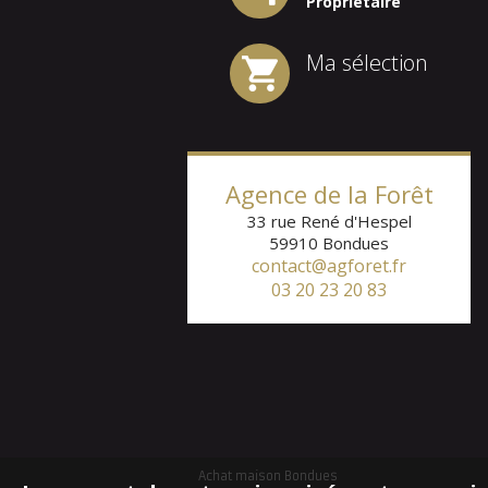
Propriétaire
Ma sélection
Agence de la Forêt
33 rue René d'Hespel
59910
Bondues
contact@agforet.fr
03 20 23 20 83
Achat maison Bondues